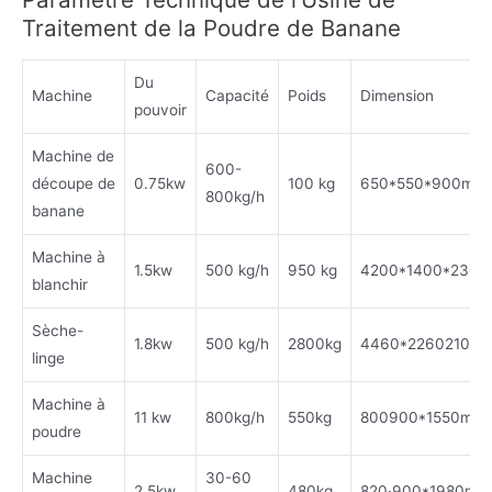
Traitement de la Poudre de Banane
Du
Machine
Capacité
Poids
Dimension
pouvoir
Machine de
600-
découpe de
0.75kw
100 kg
650*550*900mm
800kg/h
banane
Machine à
1.5kw
500 kg/h
950 kg
4200*1400*230
blanchir
Sèche-
1.8kw
500 kg/h
2800kg
4460*22602100
linge
Machine à
11 kw
800kg/h
550kg
800900*1550mm
poudre
Machine
30-60
2.5kw
480kg
820·900*1980mm