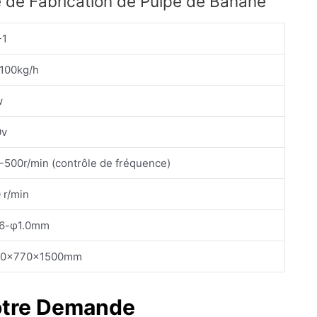
 de Fabrication de Pulpe de Banane
-1
100kg/h
w
0v
-500r/min (contrôle de fréquence)
 r/min
.6-φ1.0mm
50×770×1500mm
otre Demande