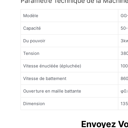
Paramètre Technique de la Machine
Modèle
GG
Capacité
50-
Du pouvoir
3k
Tension
38
Vitesse énucléée (épluchée)
100
Vitesse de battement
860
Ouverture en maille battante
φ0
Dimension
13
Envoyez V